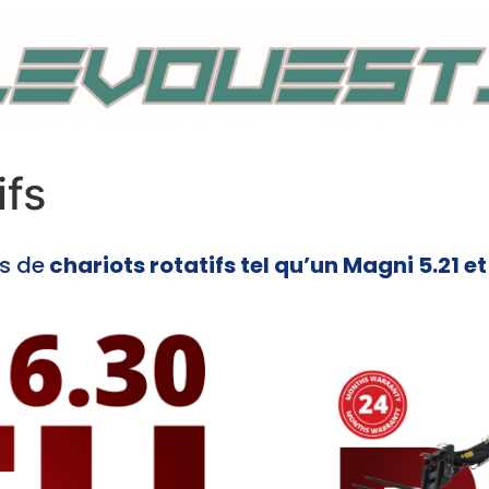
ifs
s de
chariots rotatifs tel qu’un Magni 5.21 e