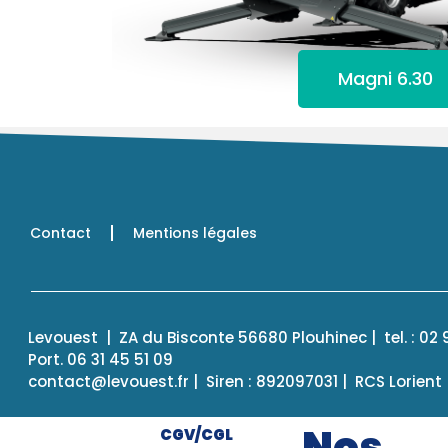
Magni 6.30
Contact
Mentions légales
Levouest | ZA du Bisconte 56680 Plouhinec | tel. : 02 
Port. 06 31 45 51 09
contact@levouest.fr | Siren : 892097031 | RCS Lorient
Nos
CGV/CGL